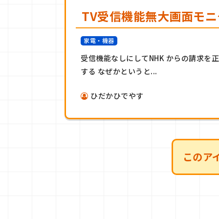
TV受信機能無大画面モ
家電・機器
受信機能なしにしてNHK からの請求を
する なぜかというと...
ひだかひでやす
このア