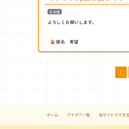
その他
よろしくお願いします。
匿名 希望
投
1
稿
の
ペ
ー
ジ
送
ホーム
アイデア一覧
当サイトででき
り