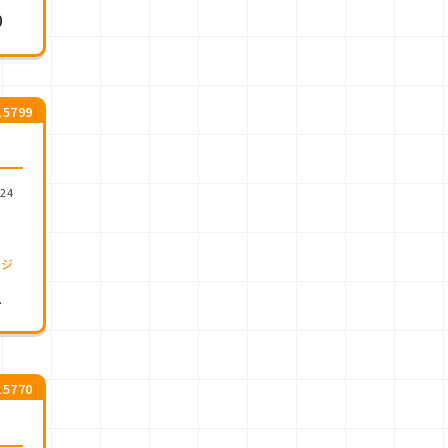
0
5799
.24
ージ
1
5770