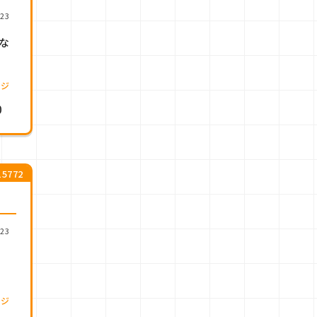
.23
な
ージ
0
5772
.23
、
ージ