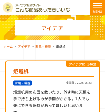
アイデア
>
>
>
ホーム
アイデア
家電・機器
炬燵机
アイデアID: 14621
炬燵机
投稿日：2026.05.23
家電・機器
炬燵机用の布団を敷いたり、外す時に天板を
手で持ち上げるのが手間がかかる。1人でも
楽にできる器具があってほしいと思いま