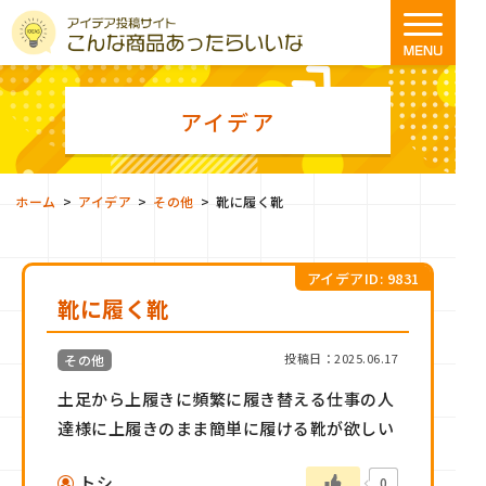
アイデア
>
>
>
ホーム
アイデア
その他
靴に履く靴
アイデアID: 9831
靴に履く靴
投稿日：2025.06.17
その他
土足から上履きに頻繁に履き替える仕事の人
達様に上履きのまま簡単に履ける靴が欲しい
トシ
0